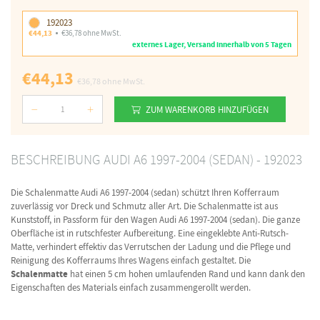
192023
€44,13
€36,78 ohne MwSt.
externes Lager, Versand innerhalb von 5 Tagen
€44,13
€36,78
ohne MwSt.
ZUM WARENKORB HINZUFÜGEN
Nummer
BESCHREIBUNG AUDI A6 1997-2004 (SEDAN) - 192023
Die Schalenmatte Audi A6 1997-2004 (sedan) schützt Ihren Kofferraum
zuverlässig vor Dreck und Schmutz aller Art. Die Schalenmatte ist aus
Kunststoff, in Passform für den Wagen Audi A6 1997-2004 (sedan). Die ganze
Oberfläche ist in rutschfester Aufbereitung. Eine eingeklebte Anti-Rutsch-
Matte, verhindert effektiv das Verrutschen der Ladung und die Pflege und
Reinigung des Kofferraums Ihres Wagens einfach gestaltet. Die
Schalenmatte
hat einen 5 cm hohen umlaufenden Rand und kann dank den
Eigenschaften des Materials einfach zusammengerollt werden.