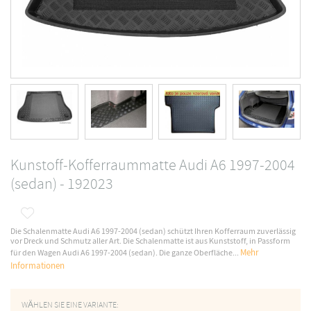
Kunstoff-Kofferraummatte Audi A6 1997-2004
(sedan) - 192023
Die Schalenmatte Audi A6 1997-2004 (sedan) schützt Ihren Kofferraum zuverlässig
vor Dreck und Schmutz aller Art. Die Schalenmatte ist aus Kunststoff, in Passform
Mehr
für den Wagen Audi A6 1997-2004 (sedan). Die ganze Oberfläche...
Informationen
WÄHLEN SIE EINE VARIANTE: