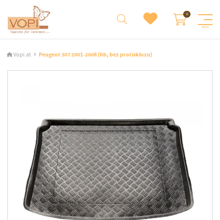
Vopi.at
Peugeot 307 2001-2008 (hb, bez protiskluzu)