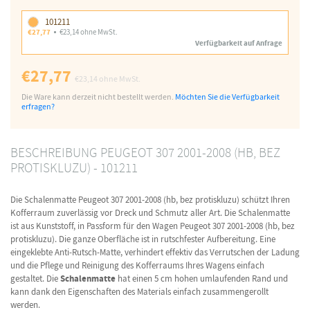
101211
€27,77
€23,14 ohne MwSt.
Verfügbarkeit auf Anfrage
€27,77
€23,14
ohne MwSt.
Die Ware kann derzeit nicht bestellt werden.
Möchten Sie die Verfügbarkeit
erfragen?
BESCHREIBUNG PEUGEOT 307 2001-2008 (HB, BEZ
PROTISKLUZU) - 101211
Die Schalenmatte Peugeot 307 2001-2008 (hb, bez protiskluzu) schützt Ihren
Kofferraum zuverlässig vor Dreck und Schmutz aller Art. Die Schalenmatte
ist aus Kunststoff, in Passform für den Wagen Peugeot 307 2001-2008 (hb, bez
protiskluzu). Die ganze Oberfläche ist in rutschfester Aufbereitung. Eine
eingeklebte Anti-Rutsch-Matte, verhindert effektiv das Verrutschen der Ladung
und die Pflege und Reinigung des Kofferraums Ihres Wagens einfach
gestaltet. Die
Schalenmatte
hat einen 5 cm hohen umlaufenden Rand und
kann dank den Eigenschaften des Materials einfach zusammengerollt
werden.