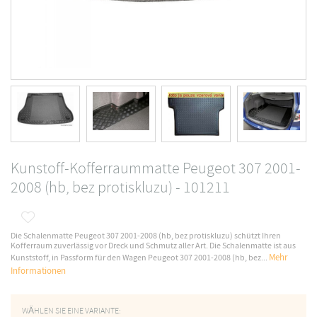
Kunstoff-Kofferraummatte Peugeot 307 2001-
2008 (hb, bez protiskluzu) - 101211
Die Schalenmatte Peugeot 307 2001-2008 (hb, bez protiskluzu) schützt Ihren
Kofferraum zuverlässig vor Dreck und Schmutz aller Art. Die Schalenmatte ist aus
Mehr
Kunststoff, in Passform für den Wagen Peugeot 307 2001-2008 (hb, bez...
Informationen
WÄHLEN SIE EINE VARIANTE: