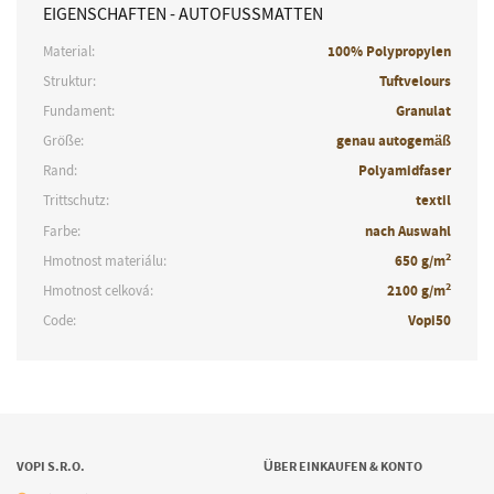
EIGENSCHAFTEN - AUTOFUSSMATTEN
Material:
100% Polypropylen
Struktur:
Tuftvelours
Fundament:
Granulat
Größe:
genau autogemäß
Rand:
Polyamidfaser
Trittschutz:
textil
Farbe:
nach Auswahl
2
Hmotnost materiálu:
650 g/m
2
Hmotnost celková:
2100 g/m
Code:
Vopi50
VOPI S.R.O.
ÜBER EINKAUFEN & KONTO