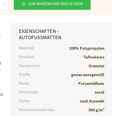
ZUM WARENKORB HINZUFÜGEN
EIGENSCHAFTEN -
T
AUTOFUSSMATTEN
Material:
100% Polypropylen
Struktur:
Tuftvelours
3
Fundament:
Granulat
e
Größe:
genau autogemäß
Rand:
Polyamidfaser
Trittschutz:
textil
at
Farbe:
nach Auswahl
2
Hmotnost materiálu:
850 g/m