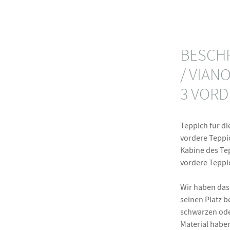
BESCHR
/ VIAN
3 VORD
Teppich für di
vordere Teppic
Kabine des Tep
vordere Teppi
Wir haben da
seinen Platz b
schwarzen ode
Material habe