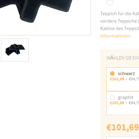
Teppich für die Ka
vordere Teppiche (
Kabine des Teppich
Informationen
WÄHLEN SIE EIN
schwarz
€101,69
€84,7
graphit
€101,69
€84,7
€101,69