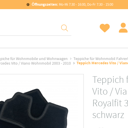
Öffnungszeiten:
Mo-Mi 7:30 - 16:00, Do-Fr 7:30 - 15:00
piche für Wohnmobile und Wohnwagen
Teppiche für Wohnmobil Fahre
Teppich Mercedes Vito / Vian
cedes Vito / Viano Wohnmobil 2003 - 2010
Teppich 
Vito / V
Royalfit 
schwarz