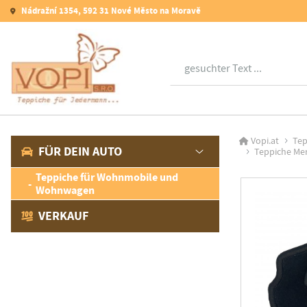
Nádražní 1354, 592 31 Nové Město na Moravě
Suche
Vopi.at
Tep
FÜR DEIN AUTO
Teppiche Mer
Teppiche für Wohnmobile und
Wohnwagen
VERKAUF