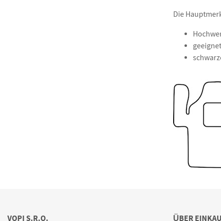
Die Hauptmerk
Hochwert
geeignet
schwarze
VOPI S.R.O.
ÜBER EINKA