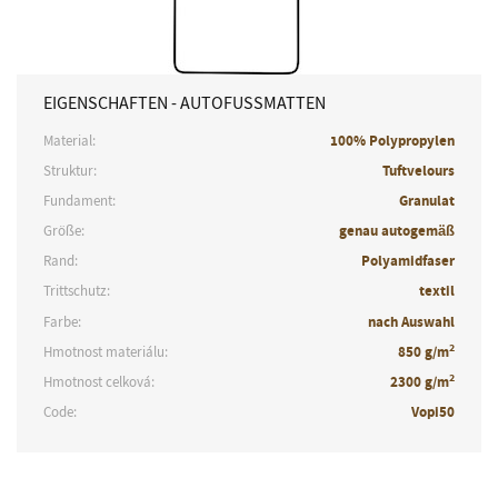
EIGENSCHAFTEN - AUTOFUSSMATTEN
Material:
100% Polypropylen
Struktur:
Tuftvelours
Fundament:
Granulat
Größe:
genau autogemäß
Rand:
Polyamidfaser
Trittschutz:
textil
Farbe:
nach Auswahl
2
Hmotnost materiálu:
850 g/m
2
Hmotnost celková:
2300 g/m
Code:
Vopi50