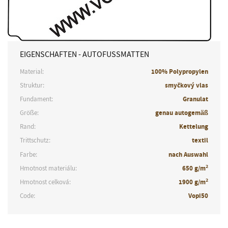
EIGENSCHAFTEN - AUTOFUSSMATTEN
Material:
100% Polypropylen
Struktur:
smyčkový vlas
Fundament:
Granulat
Größe:
genau autogemäß
Rand:
Kettelung
Trittschutz:
textil
Farbe:
nach Auswahl
2
Hmotnost materiálu:
650 g/m
2
Hmotnost celková:
1900 g/m
Code:
Vopi50