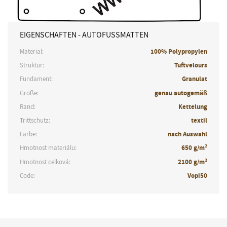
EIGENSCHAFTEN - AUTOFUSSMATTEN
Material:
100% Polypropylen
Struktur:
Tuftvelours
Fundament:
Granulat
Größe:
genau autogemäß
Rand:
Kettelung
Trittschutz:
textil
Farbe:
nach Auswahl
2
Hmotnost materiálu:
650 g/m
2
Hmotnost celková:
2100 g/m
Code:
Vopi50