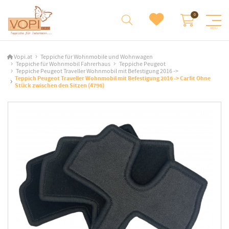
Vopi.at
Teppiche für Wohnmobile und Wohnwagen
Teppiche für Wohnmobil Fahrerhaus
Teppiche Peugeot
Teppiche Peugeot Traveller Wohnmobil mit Befestigung 2016 ->
Teppich Peugeot Traveller Wohnmobil mit Befestigung 2016 -> Carfit Ohne
Stück zwischen den Sitzen (4796)