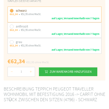
WÄHLEN SIE EINE VARIANTE:
schwarz
€62,34
€51,95 ohne MwSt.
auf Lager, Versand innerhalb von 7 Tagen
anthrazit
€62,34
€51,95 ohne MwSt.
auf Lager, Versand innerhalb von 7 Tagen
grau
€62,34
€51,95 ohne MwSt.
auf Lager, Versand innerhalb von 7 Tagen
€62,34
€51,95
ohne MwSt.
ZUM WARENKORB HINZUFÜGEN
Nummer
BESCHREIBUNG TEPPICH PEUGEOT TRAVELLER
WOHNMOBIL MIT BEFESTIGUNG 2016 -> CARFIT OHNE
STÜCK ZWISCHEN DEN SITZEN (4796) - SCHWARZ