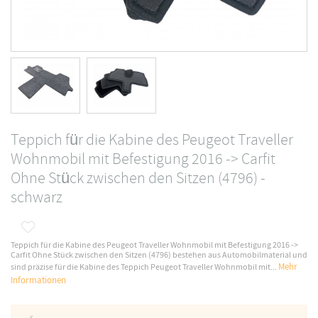
Teppich für die Kabine des Peugeot Traveller
Wohnmobil mit Befestigung 2016 -> Carfit
Ohne Stück zwischen den Sitzen (4796) -
schwarz
Teppich für die Kabine des Peugeot Traveller Wohnmobil mit Befestigung 2016 ->
Carfit Ohne Stück zwischen den Sitzen (4796) bestehen aus Automobilmaterial und
Mehr
sind präzise für die Kabine des Teppich Peugeot Traveller Wohnmobil mit...
Informationen