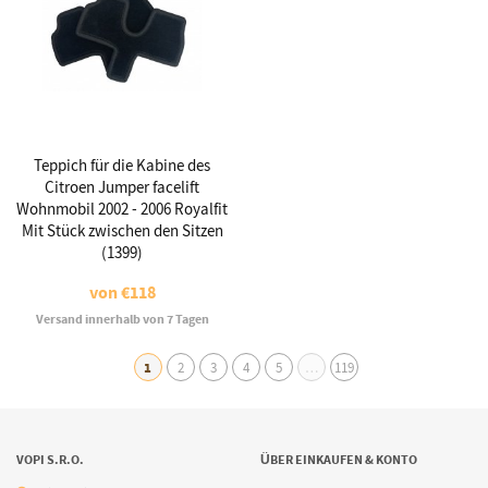
Teppich für die Kabine des
Citroen Jumper facelift
Wohnmobil 2002 - 2006 Royalfit
Mit Stück zwischen den Sitzen
(1399)
von
€118
Versand innerhalb von 7 Tagen
1
2
3
4
5
…
119
VOPI S.R.O.
ÜBER EINKAUFEN & KONTO