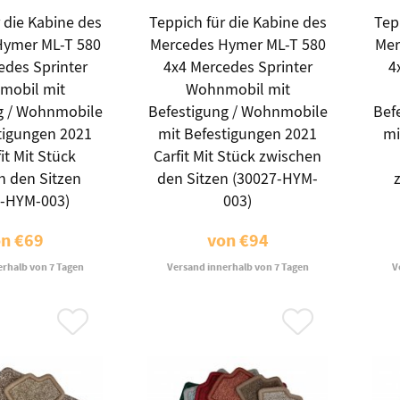
 die Kabine des
Teppich für die Kabine des
Tep
Hymer ML-T 580
Mercedes Hymer ML-T 580
Mer
edes Sprinter
4x4 Mercedes Sprinter
4
mobil mit
Wohnmobil mit
g / Wohnmobile
Befestigung / Wohnmobile
Bef
tigungen 2021
mit Befestigungen 2021
mi
it Mit Stück
Carfit Mit Stück zwischen
n den Sitzen
den Sitzen (30027-HYM-
7-HYM-003)
003)
on
€69
von
€94
erhalb von 7 Tagen
Versand innerhalb von 7 Tagen
V