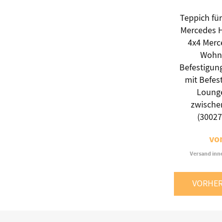
Teppich für
Mercedes 
4x4 Merc
Wohn
Befestigun
mit Befes
Lounge
zwische
(3002
vo
Versand inn
VORHER