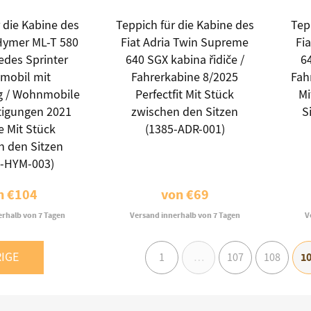
 die Kabine des
Teppich für die Kabine des
Tep
Hymer ML-T 580
Fiat Adria Twin Supreme
Fi
edes Sprinter
640 SGX kabina řidiče /
64
mobil mit
Fahrerkabine 8/2025
Fah
g / Wohnmobile
Perfectfit Mit Stück
Mi
tigungen 2021
zwischen den Sitzen
S
 Mit Stück
(1385-ADR-001)
n den Sitzen
7-HYM-003)
n
€104
von
€69
erhalb von 7 Tagen
Versand innerhalb von 7 Tagen
V
IGE
1
1
…
107
108