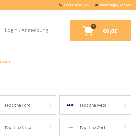
+420 603 843 329
vollebregt@vopi.cz
Login
Anmeldung
€0,00
rhaus
Teppiche Ford
Teppiche Iveco
Teppiche Nissan
Teppiche Opel