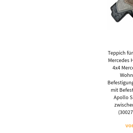
Teppich für
Mercedes 
4x4 Merc
Wohn
Befestigun
mit Befes
Apollo S
zwische
(3002
vo