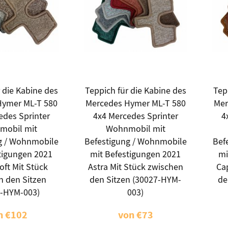
 die Kabine des
Teppich für die Kabine des
Tep
Hymer ML-T 580
Mercedes Hymer ML-T 580
Mer
edes Sprinter
4x4 Mercedes Sprinter
4
mobil mit
Wohnmobil mit
g / Wohnmobile
Befestigung / Wohnmobile
Bef
tigungen 2021
mit Befestigungen 2021
mi
oft Mit Stück
Astra Mit Stück zwischen
Cap
n den Sitzen
den Sitzen (30027-HYM-
de
7-HYM-003)
003)
n
€102
von
€73