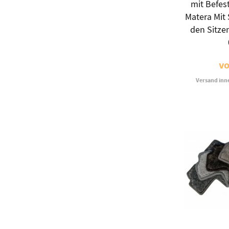
mit Befes
Matera Mit
den Sitze
v
Versand inn