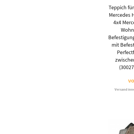
Teppich für
Mercedes 
4x4 Merc
Wohn
Befestigun
mit Befes
Perfectf
zwische
(3002
v
Versand inn