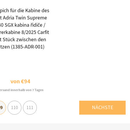
pich für die Kabine des
at Adria Twin Supreme
0 SGX kabina řidiče /
rerkabine 8/2025 Carfit
t Stück zwischen den
itzen (1385-ADR-001)
von
€94
ersand innerhalb von 7 Tagen
NÄCHSTE
09
110
111