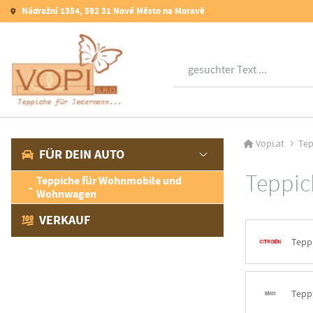
Nádražní 1354, 592 31 Nové Město na Moravě
Suche
Vopi.at
Tep
FÜR DEIN AUTO
Teppic
Teppiche für Wohnmobile und
Wohnwagen
VERKAUF
Tepp
Tepp